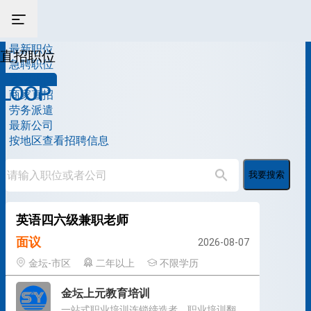
最新职位
直招职位
急聘职位
直招职位
LOOP
商家直招
劳务派遣
最新公司
按地区查看招聘信息
我要搜索
英语四六级兼职老师
面议
2026-08-07
金坛-市区
二年以上
不限学历
金坛上元教育培训
一站式职业培训连锁缔造者，职业培训翻转课堂缔造者