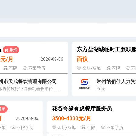
员
东方盐湖城临时工兼职
急招
00元/月
面议
2026-08-06
不限
不限学历
金坛-薛埠
不限
不
州市天成餐饮管理有限公司
常州纳佰仕人力资
江苏省餐饮行业协会副会长单位、中华餐饮名店
五险
花谷奇缘有虎餐厅服务员
急招
月
3500-4000元/月
2026-08-06
不限
不限学历
金坛-薛埠
不限
不限学历