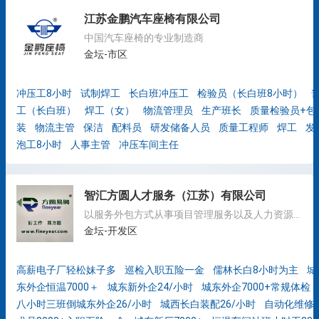
江苏金鹏汽车座椅有限公司
中国汽车座椅的专业制造商
金坛-市区
冲压工8小时
试制焊工
长白班冲压工
检验员（长白班8小时）
工（长白班）
焊工（女）
物流管理员
生产班长
质量检验员+包
装
物流主管
保洁
配料员
研发储备人员
质量工程师
焊工
发
泡工8小时
人事主管
冲压车间主任
智汇方圆人才服务（江苏）有限公司
以服务外包方式从事项目管理服务以及人力资源管理服务
金坛-开发区
高薪电子厂轻松妹子多
巡检入职五险一金
儒林长白8小时为主
城
东外企恒温7000＋
城东新外企24/小时
城东外企7000+常规体检
八小时三班倒城东外企26/小时
城西长白装配26/小时
自动化维修