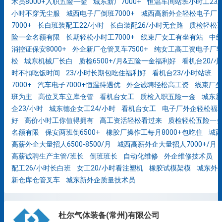
术员8000+入职五险一金
城东新厂7000+
恒温车间站班小时工23/
小时不穿无尘服
城西电子厂倒班7000+
城西高新外企轻松电子厂
7000+
长白班装配工22/小时
长白装配26/小时无套路
质检轻松
险一金名额有限
长期轻松小时工7000+
线束厂女工有坐有站
中
消控证保安8000+
外企新厂仓管叉车7500+
纯女工高工资电子厂
松
城东机械厂长白
质检6500+/月&五险一金福利好
看机台20/小
时不扣吃饭时间
23/小时长期包吃住福利好
看机台23/小时站班
7000+
汽车电子7000+恒温待遇优
外企诚聘轻松高工资
线束厂
班为主
高位叉车立库仓管
看机台女工
质检入职五险一金
城东
企23/小时
城东德企女工24/小时
看机台女工
电子厂外企轻松福
好
高价小时工你值得拥有
高工资活轻松看过来
质检轻松五险一
名额有限
保安两班倒6500+
橡胶厂操作工每月8000+包吃住
城
高薪外企大量招人6500-8500/月
城西高薪外企大量招人7000+/月
高薪诚聘生产主管/班长
倒班班长
自动化维修
外企维修技术员
配工26/小时长白班
女工20/小时看注塑机
橡胶试模架模
城东外
新仓库仓管叉车
城东新外企质量技术员
杜尔气体装备(常州)有限公司