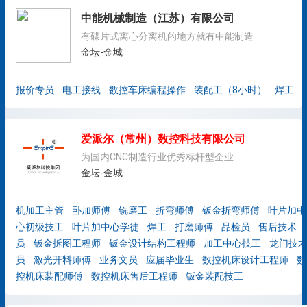
中能机械制造（江苏）有限公司
有碟片式离心分离机的地方就有中能制造
金坛-金城
报价专员
电工接线
数控车床编程操作
装配工（8小时）
焊工
爱派尔（常州）数控科技有限公司
为国内CNC制造行业优秀标杆型企业
金坛-金城
机加工主管
卧加师傅
铣磨工
折弯师傅
钣金折弯师傅
叶片加中
心初级技工
叶片加中心学徒
焊工
打磨师傅
品检员
售后技术
员
钣金拆图工程师
钣金设计结构工程师
加工中心技工
龙门技
员
激光开料师傅
业务文员
应届毕业生
数控机床设计工程师
数
控机床装配师傅
数控机床售后工程师
钣金装配技工