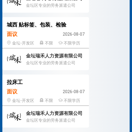
金坛区专业的劳务派遣公司
城西 贴标签、包装、检验
面议
2026-08-07
金坛-开发区
不限
不限学历
金坛瑞禾人力资源有限公司
金坛区专业的劳务派遣公司
拉床工
面议
2026-08-07
金坛-开发区
不限
不限学历
金坛瑞禾人力资源有限公司
金坛区专业的劳务派遣公司