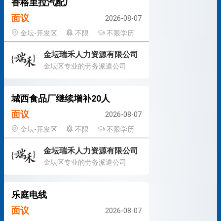
香格里拉汽配厂
面议
2026-08-07
金坛-开发区
不限
不限学历
金坛瑞禾人力资源有限公司
金坛区专业的劳务派遣公司
城西食品厂继续增补20人
面议
2026-08-07
金坛-开发区
不限
不限学历
金坛瑞禾人力资源有限公司
金坛区专业的劳务派遣公司
乐庭电线
面议
2026-08-07