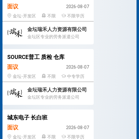
面议
2026-08-07
金坛-开发区
不限
不限学历
金坛瑞禾人力资源有限公司
金坛区专业的劳务派遣公司
SOURCE普工 质检 仓库
面议
2026-08-07
金坛-开发区
不限
中专学历
金坛瑞禾人力资源有限公司
金坛区专业的劳务派遣公司
城东电子 长白班
面议
2026-08-07
金坛-开发区
不限
不限学历