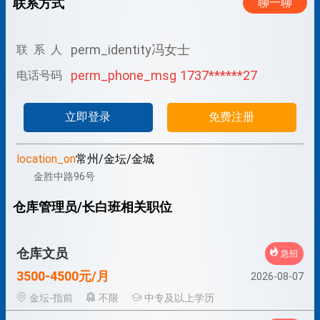
联系方式
聊一聊
perm_identity
冯女士
联 系 人
perm_phone_msg
1737******27
电话号码
立即登录
免费注册
location_on
常州/金坛/金城
金胜中路96号
仓库管理员/长白班相关职位
仓库文员
急招
3500-4500元/月
2026-08-07
金坛-指前
不限
中专及以上学历