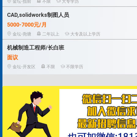
金坛-指前
不限
大专学历
CAD,solidworks制图人员
5000-7000元/月
金坛-尧塘
二年以上
大专及以上学历
机械制造工程师/长白班
面议
金坛-开发区
不限
不限学历