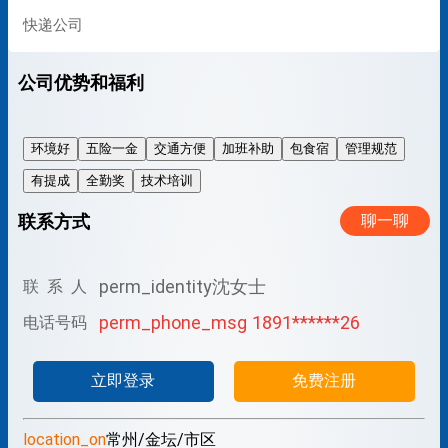
快递公司
公司优势和福利
环境好
五险一金
交通方便
加班补助
包食宿
管理规范
有提成
全勤奖
技术培训
联系方式
聊一聊
perm_identity
沈女士
联 系 人
perm_phone_msg
1891******26
电话号码
立即登录
免费注册
location_on
常州/金坛/市区