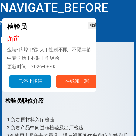
NAVIGATE_BEFORE
职位详情
检验员
收藏
LOOP
面议
金坛-薛埠 | 招5人 | 性别不限 | 不限年龄
中专学历 | 不限工作经验
更新时间：2026-08-05
已停止招聘
在线聊一聊
检验员职位介绍
1.负责原材料入库检验
2.负责产品中间过程检验及出厂检验
3会使用卡尺等基本量具，懂三视图的优先,能吃苦耐劳听