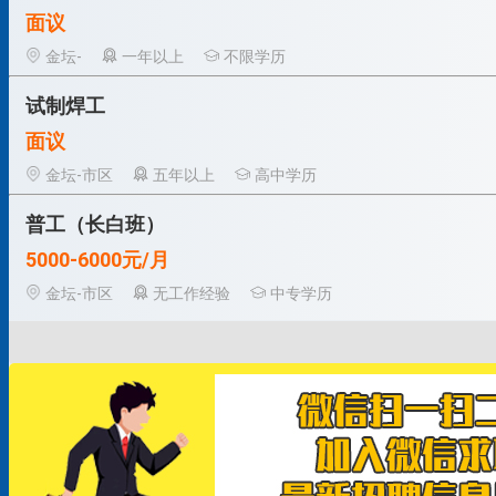
面议
金坛-
一年以上
不限学历
试制焊工
面议
金坛-市区
五年以上
高中学历
普工（长白班）
5000-6000元/月
金坛-市区
无工作经验
中专学历