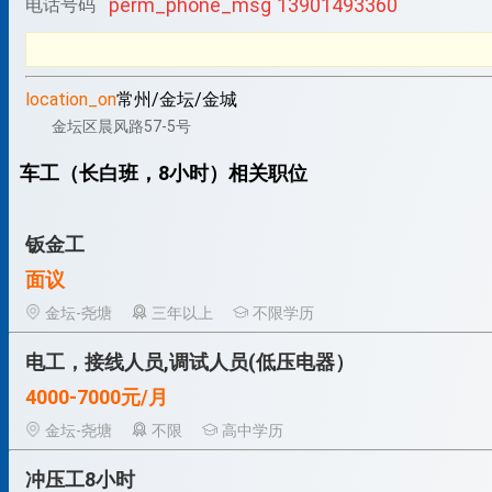
perm_phone_msg
13901493360
电话号码
location_on
常州/金坛/金城
金坛区晨风路57-5号
车工（长白班，8小时）相关职位
钣金工
面议
金坛-尧塘
三年以上
不限学历
电工，接线人员,调试人员(低压电器）
4000-7000元/月
金坛-尧塘
不限
高中学历
冲压工8小时