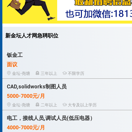
新金坛人才网急聘职位
钣金工
面议
金坛-尧塘
三年以上
不限学历
CAD,solidworks制图人员
5000-7000元/月
金坛-尧塘
二年以上
大专及以上学历
电工，接线人员,调试人员(低压电器）
4000-7000元/月