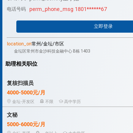
perm_phone_msg
1801******67
电话号码
立即登录
location_on
常州/金坛/市区
金坛区常州市金沙科技金融中心 B栋 1403
助理相关职位
复核扫描员
4000-5000元/月
金坛-开发区
不限
高中学历
文秘
5000-6000元/月