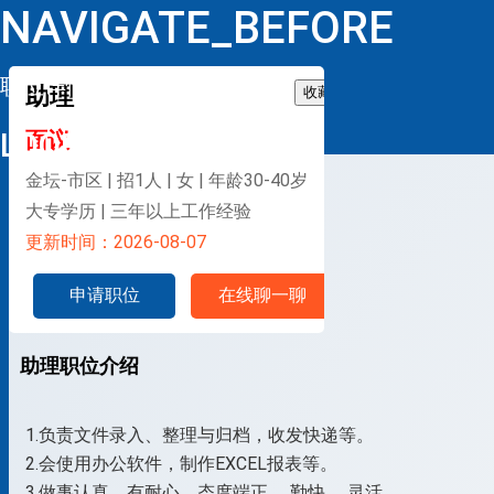
NAVIGATE_BEFORE
职位详情
助理
收藏
LOOP
面议
金坛-市区 | 招1人 | 女 | 年龄30-40岁
大专学历 | 三年以上工作经验
更新时间：2026-08-07
申请职位
在线聊一聊
助理职位介绍
1.负责文件录入、整理与归档，收发快递等。
2.会使用办公软件，制作EXCEL报表等。
3.做事认真、有耐心、态度端正、 勤快、 灵活。