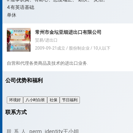
4.有英语基础.
单休
常州市金坛亚细进出口有限公司
贸易/进出口
2009-09-21成立 / 股份制企业 / 10人以下
自营和代理各类商品及技术的进出口业务.
公司优势和福利
环境好
八小时白班
社保
节日福利
联系方式
perm_identity
王小姐
联 系 人