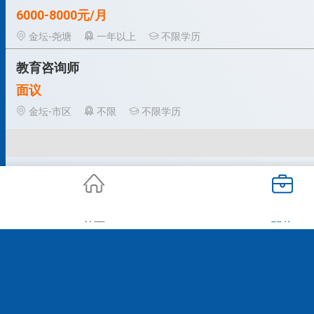
6000-8000元/月
金坛-尧塘
一年以上
不限学历
教育咨询师
面议
金坛-市区
不限
不限学历
首页
职位