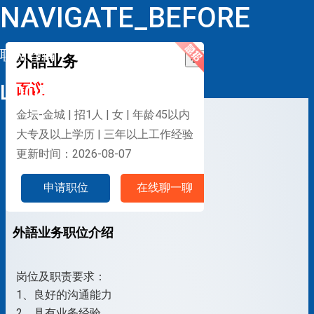
NAVIGATE_BEFORE
职位详情
外語业务
收藏
LOOP
面议
金坛-金城 | 招1人 | 女 | 年龄45以内
大专及以上学历 | 三年以上工作经验
更新时间：2026-08-07
申请职位
在线聊一聊
外語业务职位介绍
岗位及职责要求：
1、良好的沟通能力
2、具有业务经验