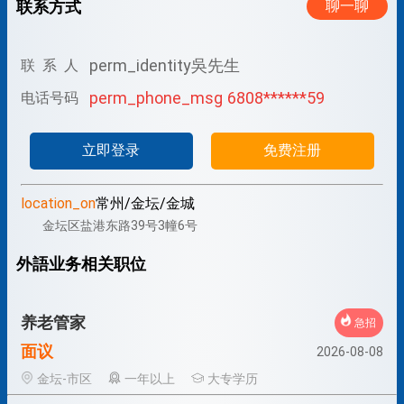
联系方式
聊一聊
perm_identity
吳先生
联 系 人
perm_phone_msg
6808******59
电话号码
立即登录
免费注册
location_on
常州/金坛/金城
金坛区盐港东路39号3幢6号
外語业务相关职位
养老管家
急招
面议
2026-08-08
金坛-市区
一年以上
大专学历