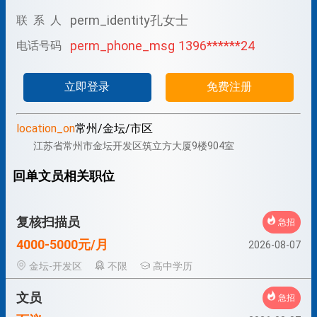
perm_identity
孔女士
联 系 人
perm_phone_msg
1396******24
电话号码
立即登录
免费注册
location_on
常州/金坛/市区
江苏省常州市金坛开发区筑立方大厦9楼904室
回单文员相关职位
复核扫描员
急招
4000-5000元/月
2026-08-07
金坛-开发区
不限
高中学历
文员
急招