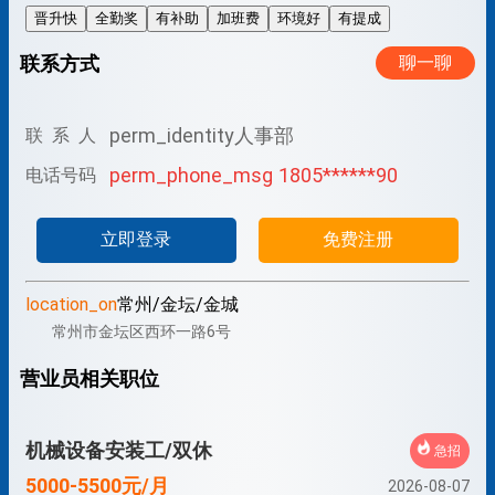
晋升快
全勤奖
有补助
加班费
环境好
有提成
联系方式
聊一聊
perm_identity
人事部
联 系 人
perm_phone_msg
1805******90
电话号码
立即登录
免费注册
location_on
常州/金坛/金城
常州市金坛区西环一路6号
营业员相关职位
机械设备安装工/双休
急招
5000-5500元/月
2026-08-07