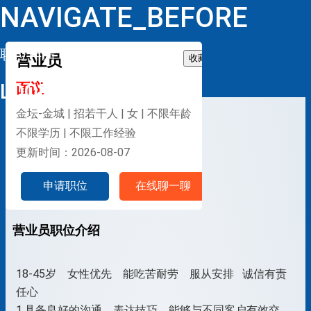
NAVIGATE_BEFORE
职位详情
营业员
收藏
LOOP
面议
金坛-金城 | 招若干人 | 女 | 不限年龄
不限学历 | 不限工作经验
更新时间：2026-08-07
申请职位
在线聊一聊
营业员职位介绍
18-45岁 女性优先 能吃苦耐劳 服从安排 诚信有责
任心
1.具备良好的沟通、表达技巧，能够与不同客户有效交