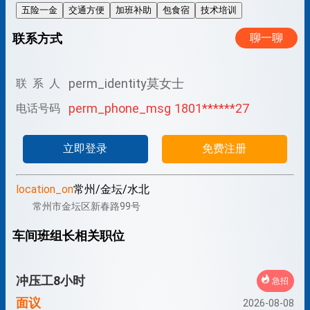
五险一金
交通方便
加班补助
包食宿
技术培训
联系方式
聊一聊
perm_identity
莫女士
联 系 人
perm_phone_msg
1801******27
电话号码
立即登录
免费注册
location_on
常州/金坛/水北
常州市金坛区新春路99号
车间班组长相关职位
冲压工8小时
急招
面议
2026-08-08