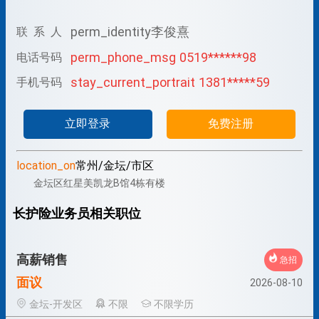
perm_identity
李俊熹
联 系 人
perm_phone_msg
0519******98
电话号码
stay_current_portrait
1381*****59
手机号码
立即登录
免费注册
location_on
常州/金坛/市区
金坛区红星美凯龙B馆4栋有楼
长护险业务员相关职位
高薪销售
急招
面议
2026-08-10
金坛-开发区
不限
不限学历