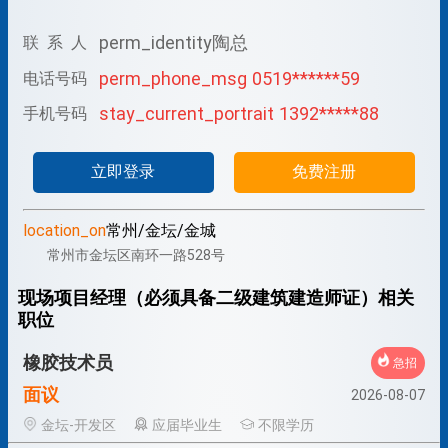
perm_identity
陶总
联 系 人
perm_phone_msg
0519******59
电话号码
stay_current_portrait
1392*****88
手机号码
立即登录
免费注册
location_on
常州/金坛/金城
常州市金坛区南环一路528号
现场项目经理（必须具备二级建筑建造师证）相关
职位
橡胶技术员
急招
面议
2026-08-07
金坛-开发区
应届毕业生
不限学历