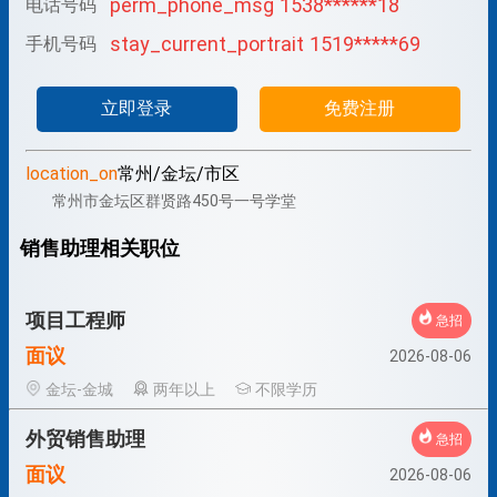
perm_phone_msg
1538******18
电话号码
stay_current_portrait
1519*****69
手机号码
立即登录
免费注册
location_on
常州/金坛/市区
常州市金坛区群贤路450号一号学堂
销售助理相关职位
项目工程师
急招
面议
2026-08-06
金坛-金城
两年以上
不限学历
外贸销售助理
急招
面议
2026-08-06