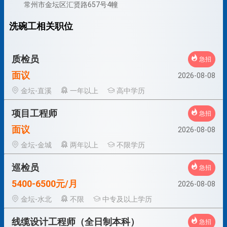
常州市金坛区汇贤路657号4幢
洗碗工相关职位
质检员
急招
面议
2026-08-08
金坛-直溪
一年以上
高中学历
项目工程师
急招
面议
2026-08-08
金坛-金城
两年以上
不限学历
巡检员
急招
5400-6500元/月
2026-08-08
金坛-水北
不限
中专及以上学历
线缆设计工程师（全日制本科）
急招