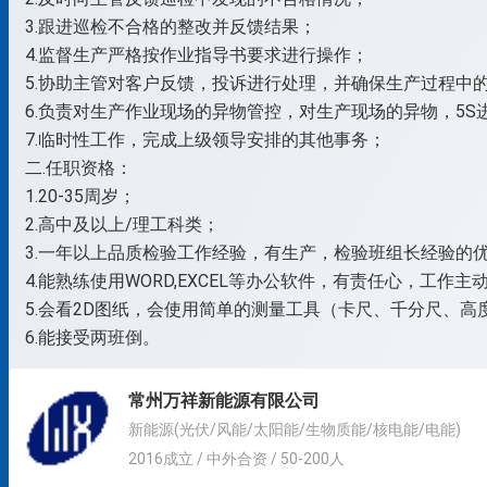
3.跟进巡检不合格的整改并反馈结果；
4.监督生产严格按作业指导书要求进行操作；
5.协助主管对客户反馈，投诉进行处理，并确保生产过程中
6.负责对生产作业现场的异物管控，对生产现场的异物，5S
7.临时性工作，完成上级领导安排的其他事务；
二.任职资格：
1.20-35周岁；
2.高中及以上/理工科类；
3.一年以上品质检验工作经验，有生产，检验班组长经验的
4.能熟练使用WORD,EXCEL等办公软件，有责任心，工作主
5.会看2D图纸，会使用简单的测量工具（卡尺、千分尺、高
6.能接受两班倒。
常州万祥新能源有限公司
新能源(光伏/风能/太阳能/生物质能/核电能/电能)
2016成立 / 中外合资 / 50-200人