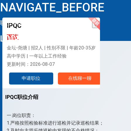
NAVIGATE_BEFORE
职位详情
IPQC
收藏
LOOP
面议
金坛-尧塘 | 招2人 | 性别不限 | 年龄20-35岁
高中学历 | 一年以上工作经验
更新时间：2026-08-07
申请职位
在线聊一聊
IPQC职位介绍
一.岗位职责：
1.严格按照检验标准进行巡检并记录巡检结果；
2.及时向主管反馈巡检中发现的不合格情况；