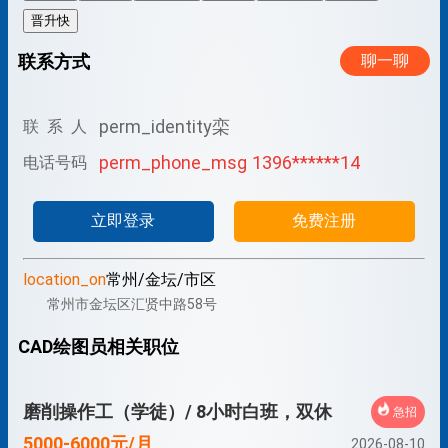
晋升快
联系方式
聊一聊
perm_identity
栾
联 系 人
perm_phone_msg
1396******14
电话号码
立即登录
免费注册
location_on
常州/金坛/市区
常州市金坛区汇贤中路58号
CAD绘图员相关职位
磨削操作工（学徒）/ 8小时白班，双休
急招
5000-6000元/月
2026-08-10