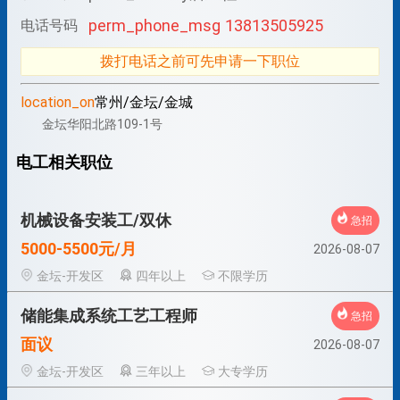
perm_phone_msg
13813505925
电话号码
拨打电话之前可先申请一下职位
location_on
常州/金坛/金城
金坛华阳北路109-1号
电工相关职位
机械设备安装工/双休
急招
5000-5500元/月
2026-08-07
金坛-开发区
四年以上
不限学历
储能集成系统工艺工程师
急招
面议
2026-08-07
金坛-开发区
三年以上
大专学历