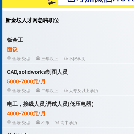
新金坛人才网急聘职位
钣金工
面议
金坛-尧塘
三年以上
不限学历
CAD,solidworks制图人员
5000-7000元/月
金坛-尧塘
二年以上
大专及以上学历
电工，接线人员,调试人员(低压电器）
4000-7000元/月
金坛-尧塘
不限
高中学历