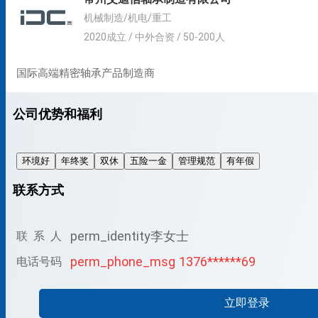
机械制造/机电/重工
2020成立 / 中外合资 / 50-200人
国际高端精密轴承产品制造商
公司优势和福利
环境好
年终奖
双休
五险一金
管理规范
有年假
联系方式
perm_identity
李女士
联 系 人
perm_phone_msg
1376******69
电话号码
立即登录