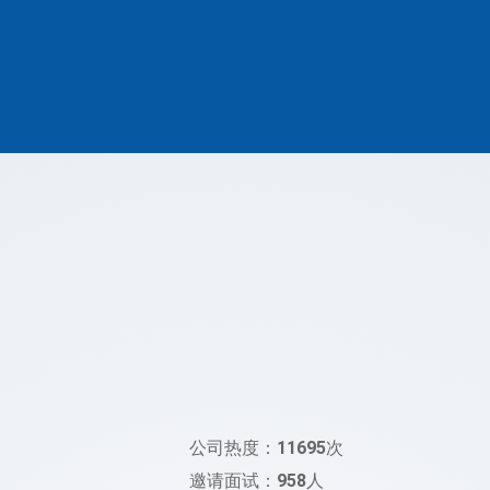
公司热度：
11695
次
邀请面试：
958
人