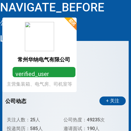
NAVIGATE_BEFORE
公司详情
LOOP
常州华纳电气有限公司
verified_user
主营集装箱、电气房、司机室等
营业执照已认证，放心求职
公司动态
+ 关注
关注人数：
25
人
公司热度：
49235
次
投递简历：
585
人
邀请面试：
190
人