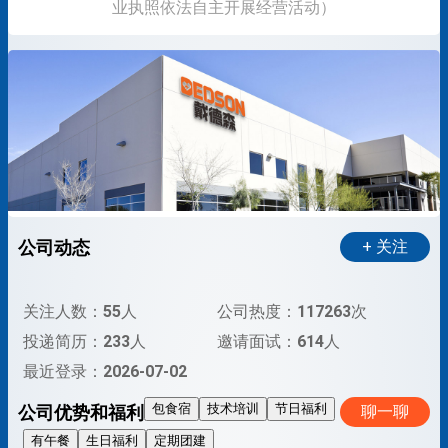
业执照依法自主开展经营活动）
公司动态
+ 关注
关注人数：
55
人
公司热度：
117263
次
投递简历：
233
人
邀请面试：
614
人
最近登录：
2026-07-02
包食宿
技术培训
节日福利
公司优势和福利
聊一聊
有午餐
生日福利
定期团建