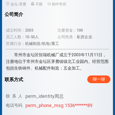
金坛-茅麓
不限
初中学历
公司简介
成立时间：
2003
注册资金：
100
员工人数：
10-50人
公司性质：
私营企业
所属行业：
机械制造/机电/重工
常州市金坛区恒瑞机械厂成立于2003年11月11日，
注册地位于常州市金坛区茅麓镇镇北工业园内。经营范围
包括生铁铸件、机械配件制造；五金加工。
联系方式
聊一聊
perm_identity
周总
联 系 人
perm_phone_msg
1536******89
电话号码