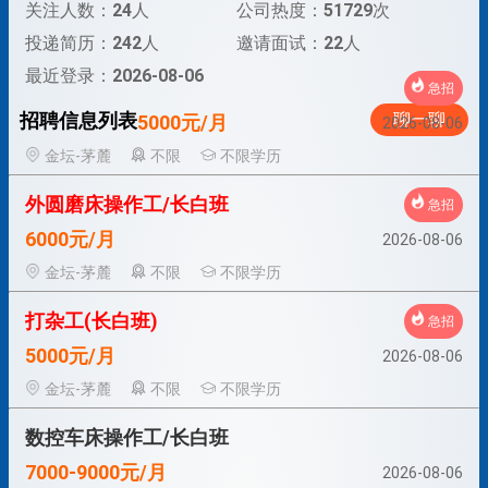
关注人数：
24
人
公司热度：
51729
次
投递简历：
242
人
邀请面试：
22
人
最近登录：
2026-08-06
急招
招聘信息列表
聊一聊
5000元/月
2026-08-06
金坛-茅麓
不限
不限学历
外圆磨床操作工/长白班
急招
6000元/月
2026-08-06
金坛-茅麓
不限
不限学历
打杂工(长白班)
急招
5000元/月
2026-08-06
金坛-茅麓
不限
不限学历
数控车床操作工/长白班
7000-9000元/月
2026-08-06