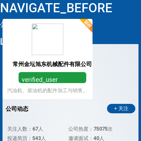
NAVIGATE_BEFORE
公司详情
LOOP
常州金坛旭东机械配件有限公司
verified_user
汽油机、柴油机的配件加工与销售。
营业执照已认证，放心求职
公司动态
+ 关注
关注人数：
67
人
公司热度：
75075
次
投递简历：
543
人
邀请面试：
40
人