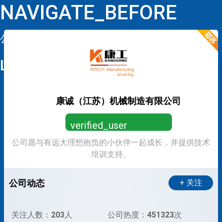
NAVIGATE_BEFORE
公司详情
LOOP
康诚（江苏）机械制造有限公司
verified_user
公司愿与有远大理想抱负的小伙伴一起成长，并提供技术
营业执照已认证，放心求职
培训支持。
公司动态
+ 关注
关注人数：
203
人
公司热度：
451323
次