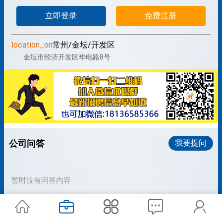
立即登录
免费注册
location_on
常州/金坛/开发区
金坛市经济开发区华电路8号
公司问答
我要提问
暂时没有问答内容