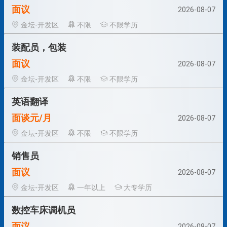
面议
2026-08-07
金坛-开发区
不限
不限学历
装配员，包装
面议
2026-08-07
金坛-开发区
不限
不限学历
英语翻译
面谈元/月
2026-08-07
金坛-开发区
不限
不限学历
销售员
面议
2026-08-07
金坛-开发区
一年以上
大专学历
数控车床调机员
面议
2026-08-07