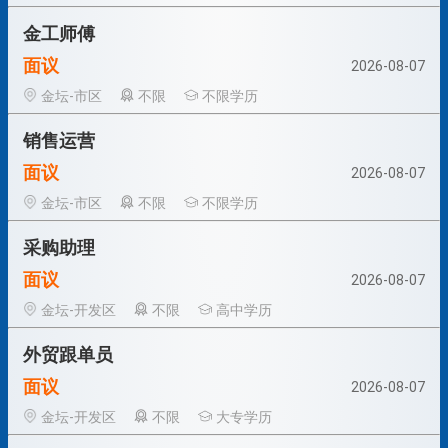
金工师傅
面议
2026-08-07
金坛-市区
不限
不限学历
销售运营
面议
2026-08-07
金坛-市区
不限
不限学历
采购助理
面议
2026-08-07
金坛-开发区
不限
高中学历
外贸跟单员
面议
2026-08-07
金坛-开发区
不限
大专学历