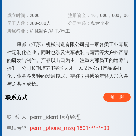
成立时间：
2000
注册资金：
10，000，000。00
员工人数：
200-500人
公司性质：
私营企业
所属行业：
机械制造/机电/重工
康诚（江苏）机械制造有限公司是一家各类工业零配
件定制化企业，同时也涉及汽车改装与露营等大户外产品
的研发与制作。产品以出口为主。注重内部员工的培养与
提升，公司长期培养T字形人才，以适应公司产品多样
化，业务多类种的发展模式。望好学拼搏的年轻人加入并
与之共同成长。
联系方式
聊一聊
perm_identity
蒋经理
联 系 人
perm_phone_msg
1801******00
电话号码