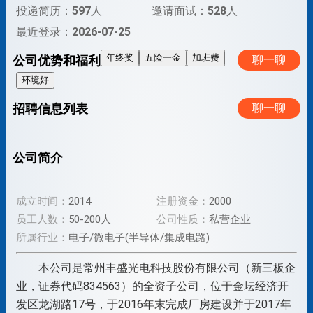
投递简历：
597
人
邀请面试：
528
人
最近登录：
2026-07-25
年终奖
五险一金
加班费
公司优势和福利
聊一聊
环境好
招聘信息列表
聊一聊
公司简介
成立时间：
2014
注册资金：
2000
员工人数：
50-200人
公司性质：
私营企业
所属行业：
电子/微电子(半导体/集成电路)
本公司是常州丰盛光电科技股份有限公司（新三板企
业，证券代码834563）的全资子公司，位于金坛经济开
发区龙湖路17号，于2016年末完成厂房建设并于2017年