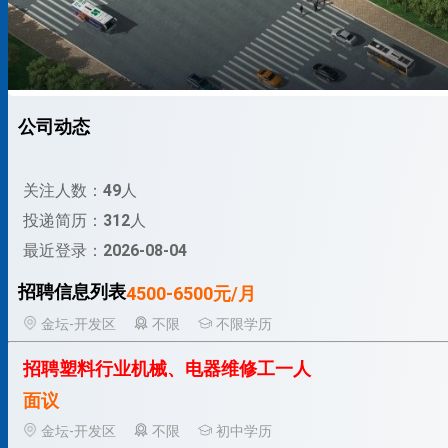
公司动态
关注人数：
49
人
投递简历：
312
人
最近登录：
2026-08-04
招聘信息列表
4500-6500元/月
金坛-开发区
不限
不限学历
招聘塑料行业机械、电器维修工一人
面议
金坛-开发区
不限
初中学历