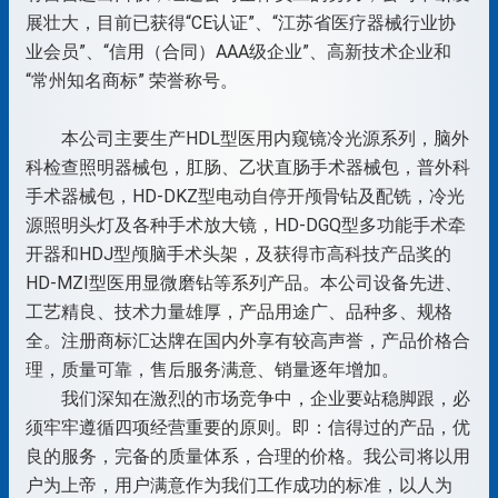
展壮大，目前已获得“CE认证”、“江苏省医疗器械行业协
业会员”、“信用（合同）AAA级企业”、高新技术企业和
“常州知名商标” 荣誉称号。
本公司主要生产HDL型医用内窥镜冷光源系列，脑外
科检查照明器械包，肛肠、乙状直肠手术器械包，普外科
手术器械包，HD-DKZ型电动自停开颅骨钻及配铣，冷光
源照明头灯及各种手术放大镜，HD-DGQ型多功能手术牵
开器和HDJ型颅脑手术头架，及获得市高科技产品奖的
HD-MZI型医用显微磨钻等系列产品。本公司设备先进、
工艺精良、技术力量雄厚，产品用途广、品种多、规格
全。注册商标汇达牌在国内外享有较高声誉，产品价格合
理，质量可靠，售后服务满意、销量逐年增加。
我们深知在激烈的市场竞争中，企业要站稳脚跟，必
须牢牢遵循四项经营重要的原则。即：信得过的产品，优
良的服务，完备的质量体系，合理的价格。我公司将以用
户为上帝，用户满意作为我们工作成功的标准，以人为