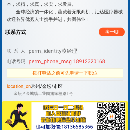
本，求精，求真，求实，求发展。
全球经济的一体化，蕴藏着无限商机，汇达医疗器械
欢迎各界优秀人士携手并进，共图伟业！
联系方式
聊一聊
perm_identity
凌经理
联 系 人
perm_phone_msg
18912320168
电话号码
拨打电话之前可先申请一下职位
location_on
常州/金坛/市区
金坛区金城镇工业园施家棚路1号