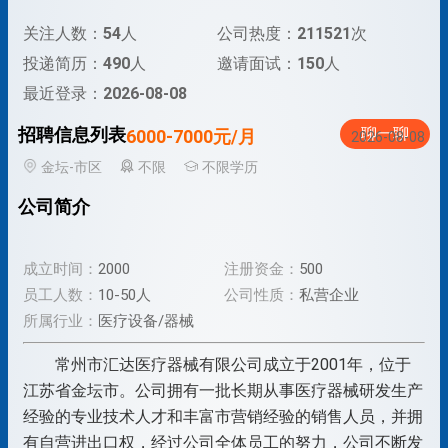
关注人数：
54
人
公司热度：
211521
次
投递简历：
490
人
邀请面试：
150
人
最近登录：
2026-08-08
招聘信息列表
聊一聊
6000-7000元/月
2026-08-08
金坛-市区
不限
不限学历
公司简介
成立时间：
2000
注册资金：
500
员工人数：
10-50人
公司性质：
私营企业
所属行业：
医疗设备/器械
常州市汇达医疗器械有限公司成立于2001年，位于
江苏省金坛市。公司拥有一批长期从事医疗器械研发生产
经验的专业技术人才和丰富市营销经验的销售人员，并拥
有自营进出口权，经过公司全体员工的努力，公司不断发