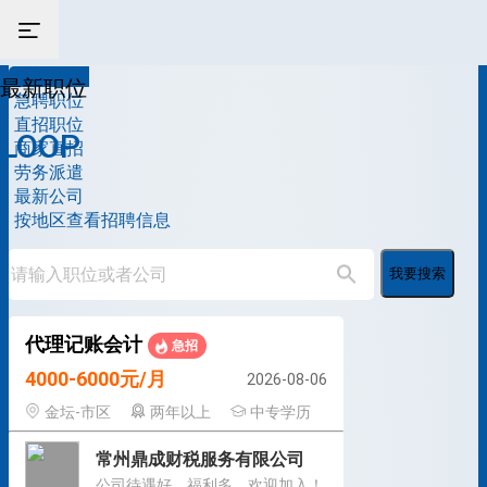
最新职位
最新职位
急聘职位
直招职位
LOOP
商家直招
劳务派遣
最新公司
按地区查看招聘信息
我要搜索
代理记账会计
急招
4000-6000元/月
2026-08-06
金坛-市区
两年以上
中专学历
常州鼎成财税服务有限公司
公司待遇好，福利多，欢迎加入！