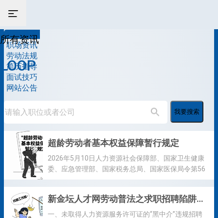
所有资讯
所有资讯
职场资讯
劳动法规
LOOP
简历指导
面试技巧
网站公告
我要搜索
超龄劳动者基本权益保障暂行规定
2026年5月10日人力资源社会保障部、国家卫生健康
委、应急管理部、国家税务总局、国家医保局令第56
号公布自2026年7月1日起施行 第一条为了保障超过法
定退休年龄的劳动者的合法权益，明确用人单位与劳
新金坛人才网劳动普法之求职招聘陷阱风险提醒
动者的权利和义务，根据《全国人民代表大会常务委
员会关于实施渐进式延迟法定退休年龄的决定》及有
一、未取得人力资源服务许可证的“黑中介”违规招聘