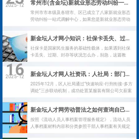
常州市(含金坛)新就业形态劳动纠纷一站式调解中心联系地址及方式
儿假可以叠加休吗？今天，小编带你重温关于育儿假
2025-12
的知识。 1、育儿假具有强制性吗？ 答：是的！2022
常州市市本级及各辖市、区已成立了八家新就业形态
年2月10日，江苏省委、省政府印发《关于优化生育政
劳动纠纷一站式调解中心，如果您是新就业形态劳动
策促进人口长期均衡发展实施方案》，其中第13条明
者，遇到劳动报酬、休息休假、职业伤害等纠纷，可
确规定，严格落实产假、护理假、哺乳假等制度，保
到属地新就业形态劳动纠纷一站式调解中心申请调
新金坛人才网小知识：社保卡丢失、过期……遇到问题先别急，这篇教您怎么办
障生育妇女休假合法权益。推动实行父母育儿假制
解，联系方式如下： 1、市本级 机构名称：常州市新
度，子女3周岁之前，夫妻双方每年分别享受10天的育
就业形态劳动纠纷一站式调解中心 地址：局前街28号
社保卡是国家民生服务的基础性载体，如果遇到社保
儿假。 2、育儿假怎么休？影响工资待遇吗...
电话：0519-86811930 2、溧阳市 机构名称：溧阳市
卡丢失、过期、封存等状况怎么办，别急，这篇教
新就业形态劳动纠纷一站式调解中心 地址：溧阳市南
你。 社保卡丢失怎么办？ 如果社保卡不慎丢失，千万
16
环路65号B楼一楼 电话：0519-87269821 3、金坛区
不要慌，要及时挂失，避免权益受损。 -临时挂失：
新金坛人才网人社资讯：人社局：部门快速响应 联动高效处置
机构名称：常州市金坛区新就业形态劳动纠...
可以通过社保卡服务网点、12333服务热线、网上服
2025-12
务平台或社保卡服务银行的客服电话办理。 -正式挂
2025年12月，区人社局通过“快速响应-行刑衔接-多方
失： 需携带有效身份证件，分别前往社保卡服务机
调处”三步联动机制，成功处置某服装有限公司欠薪案
构、社保卡服务银行网点，办理社会保障应用、银行
件，为20名员工追回工资10万余元。“没想到这么快就
账户应用的正式挂失。 社保卡有有效期吗？到期会影
能拿到工资，真的太感谢你们了！”员工们在工资发放
新金坛人才网劳动普法之如何查询自己的档案存在哪里？
响使用吗？ 社保卡是有有效期的，您可以拿出自己的
现场激动地说。区人社局通过执法威慑与柔性调解双
社保卡看一下卡面，上面有明确标注有效期。 如果没
管齐下，为治理欠薪工作提供了生动的样本。 快速响
按照《流动人员人事档案管理服务规定》，流动人员
标注也不用担心...
应。12月初，我局接到员工投诉后，立即立案处理并
人事档案材料内容和分类参照干部人事档案有关规定
联系该公司负责人至我局询问调查，同步制作询问笔
执行，并注重收集反映流动人员政治面貌、工作经
录。经核查，企业拖欠工资总额18余万元，员工提供