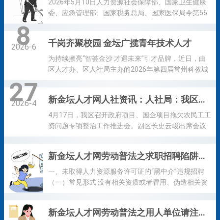
2026年5月10日人力资源社会保障部、国家卫生健康
儿假。 2、育儿假怎么休？影响工资待遇吗...
位申报、专家评审论证、书面征求中央和国家机关有
委、应急管理部、国家税务总局、国家医保局令第56
关部门意见等程序，初步确定拟发布的新职业、新工
号公布自2026年7月1日起施行 第一条为了保障超过法
8
种及拟调整变更的职业（工种）信息，将向社会公示
定退休年龄的劳动者的合法权益，明确用人单位与劳
千岗齐聚校园 金坛广揽青年技术人才
至2026年7月17日。 经公示征求意见、修改完善后，
动者的权利和义务，根据《全国人民代表大会常务委
2026-6
新职业最终将被纳入国家职业分类大典，相关从业者
员会关于实施渐进式延迟法定退休年龄的决定》及有
为持续擦亮“智荟金沙·才遇未来”引才品牌，近日，由
能够按规定享受国家有关政策待遇。人社部门还将开
关法律规定，制定本规定。 第二条中华人民共和国境
区人才办、区人社局主办的2026年第四届常州科教城
发制定相应的国家职业标准，...
内的用人单位招用超过法定退休年龄的劳动者（以下
应用型技术人才专场招聘会在常州机电职业技术学院
27
简称超龄劳动者），超龄劳动者受用人单位劳动管
举行。 本届招聘会立足区域产业发展实际，共组织36
新金坛人才网人社资讯：人社局：我区召开政府项目、国企项目拖欠农民工工资问题专项整治工作推进会
理、从事用人单位安排的有报酬的劳动，适用本规
家优质用人单位参会，覆盖新能源、高端装备制造、
2026-4
定。 符合规定已提前退休的劳动者，退休后被用人单
新材料等重点产业领域。现场累计释放生产技术、设
4月17日，我区召开政府项目、国企项目拖欠农民工工
位招用的，依照本规定执行。 第三条各级人力资源社
备运维、装备调试等应用型技术岗位1000余个，高度
资问题专项整治工作推进会。副区长史云峻出席会议
会保障、卫生健康...
贴合科教城院校毕业生专业特长与就业方向。 招聘现
并讲话，区人社局局长孙坚主持会议。 会上，区人社
场氛围热烈、对接高效。企业招聘专员主动向应届毕
局解读《常州市金坛区2026年整治政府及国企项目拖
新金坛人才网劳动普法之求职招聘陷阱风险提醒
业生们详细解读岗位职责、薪资体系、晋升通道及食
欠农民工工资问题工作方案》及工程建设领域保障农
宿保障等核心福利，多数企业配套带薪培训、师徒带
民工工资支付责任清单，明确全年整治目标、重点任
一、未取得人力资源服务许可证的“黑中介”违规招聘
教等培养机制，全方位适配应届毕业生职业成长需
务、责任分工和工作举措。与会单位依次作交流发
（一）常见形式 没有相关资质或者冒用、伪造相关资
求。其中智能制造、电气自动...
言。 会议强调，开展政府项目、国企项目欠薪专项整
质的“黑职介”非法从事职业中介服务活动，通过伪造证
治，是必须完成的政治任务、必须补齐的治理短板、
件、合同、协议等手段骗取求职者钱财。如未取得人
新金坛人才网劳动普法之用人单位请注意！招用人员这些规定要遵守
必须兑现的民生承诺。要坚持问题导向、目标导向、
力资源服务许可证的机构，在人员聚集地招工，或借