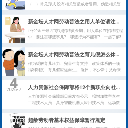
关法律规定，制定本规定。 第二条中华人民共和国境
（一）常见形式 没有相关资质或者冒用、伪造相关资
内的用人单位招用超过法定退休年龄的劳动者（以下
质的“黑职介”非法从事职业中介服务活动，通过伪造证
简称超龄劳动者），超龄劳动者受用人单位劳动管
件、合同、协议等手段骗取求职者钱财。如未取得人
新金坛人才网劳动普法之用人单位请注意！招用人员这些规定要遵守
理、从事用人单位安排的有报酬的劳动，适用本规
力资源服务许可证的机构，在人员聚集地招工，或借
定。 符合规定已提前退休的劳动者，退休后被用人单
助各类公众号、小程序、网页网站、互联网群组、视
正位“金三银四”求职招聘黄金期，用人单位在招聘过程
位招用的，依照本规定执行。 第三条各级人力资源社
频号及图文账号平台等发布招聘信息，或购买专业网
中，要注忘哪些事儿?，哪些行为不能有?，一起了解!
会保障、卫生健康...
络招聘平台的注册账号或其衍生的子账号，发布招聘
用人单位依法亨有自主用人的权利。用人单位招用人
信息等。 （二）避坑指南 1.核验有关证照。按照《就
员，应当向劳动者提供平等的就业机会和公平的就业
新金坛人才网劳动普法之育儿假怎么休？工资怎么算？
业促进法》《人力资源市场暂行条例》等法律法规规
条件。 用人单位可以通过下列途径自主招用人员：
定，从事职业中介活动、网络招聘服务，应依法向人
1、委托公共就业服务机构或职业中介机构; 2、参加职
作为缓解育儿压力、完善生育支持，政策体系的一项
力资源社会保障行政部门申请行政许可；开展职业中
业招聘洽谈会; 3、委托报纸、广播、电视、互联网站
福利制度，育儿假应运而生。 近日，不少新手父母来
介活动，应当明示营业执...
等大众传播煤介发布招聘信息; 4、利用本企业场所、
电咨询，听说国家出台了育儿假政策，这个假期是强
4
企业网站等白有途径发布招聘信息; 5、其他合法途
制规定的吗，如果单位不让休怎么办？二胎、三胎育
人力资源社会保障部将12个新职业向社会公示
径。 用人单位委托公共就业服务机构或职业中介机构
儿假可以叠加休吗？今天，小编带你重温关于育儿假
2026-7
招用人员，或者参加招聘洽谈会时，应当供招用人员
的知识。 1、育儿假具有强制性吗？ 答：是的！2022
人力资源社会保障部日前发布公示，拟增加数字孪生
简章，并出示营业执照(副本)...
年2月10日，江苏省委、省政府印发《关于优化生育政
工程技术人员、具身智能机器人应用技术员、运动数
策促进人口长期均衡发展实施方案》，其中第13条明
据分析师、制香香艺师等12个新职业，同时新增低空
确规定，严格落实产假、护理假、哺乳假等制度，保
物流员、智能体开发员、新能源汽车检测员、适老化
超龄劳动者基本权益保障暂行规定
障生育妇女休假合法权益。推动实行父母育儿假制
改造设计师等新工种。 2025年9月，人力资源社会保
度，子女3周岁之前，夫妻双方每年分别享受10天的育
障部面向社会公开征集新职业信息，经有关机构和单