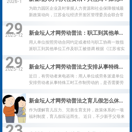
打实的校地联动举措，为金坛产业发展注入新鲜血
2026-1
液，续写政校企协同育人新篇章。 本次招聘活动是金
为助力园区企业及时掌握人力资源和社会保障领域最
坛区人社局与江苏省常州技师学院深化合作的又一实
新政策动向，江苏金坛经济开发区管理委员会联合常
践举措。活动现场，各重点企业HR与来自学院大专、
州市金坛区劳动人事争议仲裁院、金坛区住房和城乡
29
技师层次的毕业生面对面洽谈，提供涵盖机械制造、
建设局，于1月9日共同举办了“合成π对”专题对接活
新金坛人才网劳动普法：职工到其他单位工作发生工伤，由谁承担工伤保险责任
汽车工程、酒店管理、电子技术等多个专业领域的岗
动。本次活动旨在搭建政企精准沟通平台，建立健全
2025-12
位560余个，精准匹配金坛区五新产业发展方向。250
常态化对接机制，切实帮助企业降低运营成本、提升
用人单位按照劳动合同约定或者经与职工协商一致指
余名毕业生参与洽谈，用人单位现场可完成双向沟
管理效能、稳定人才队伍，持续优化区域营商环境。
派职工到其他单位工作及职工被借调 根据《江苏省实
通、初步意向达成等环节...
金坛区劳动人事争议仲裁院案件审理科科长史颖受邀
施<工伤保险条例>办法》第三十七条第一款，用人单
29
进行专题授课。史颖科长围绕最新劳动法律法规及相
位按照劳动合同约定或者经与职工协商一致指派职工
新金坛人才网劳动普法之安排从事特殊工时工作制劳动是否需要劳动者同意？
关政策，系统解读了延迟法定退休政策对劳动关系的
到其他单位工作，职工发生工伤的，由用人单位承担
2025-12
影响、劳动争议司法解释（二）等企业普遍关注的热
工伤保险责任。 根据《工伤保险条例》第四十三条第
近日，有劳动者来电咨询：用人单位或劳务派遣单位
点问题，并结合典型实务案例，深入阐述了相关风险
三款，职工被借调期间受到工伤事故伤害的，由原用
安排劳动者从事特殊工时工作制劳动的，是否需要劳
防范与纠纷处置要点。 下一步，金...
人单位承担工伤保险责任，但原用人单位与借调单位
动者书面同意？ 《江苏省劳动合同条例》第二十四条
可以约定补偿办法。 用人单位职工非由单位指派到其
规定，用人单位安排劳动者从事经劳动行政部门批准
新金坛人才网劳动普法之育儿假怎么休？工资怎么算？
他用人单位工作 根据《江苏省实施<工伤保险条例>办
的特殊工时工作制岗位劳动的 ，应当在劳动合同中约
法》第三十七条第二款，用人单位职工非由单位指派
定或者事先征得劳动者的书面同意 。 用工单位安排被
作为缓解育儿压力、完善生育支持，政策体系的一项
到其他用人单位工作发生工伤的...
派遣劳动者从事特殊工时工作制岗位劳动的，应当在
福利制度，育儿假应运而生。 近日，不少新手父母来
劳动合同、劳务派遣协议中约定或者事先征得被派遣
电咨询，听说国家出台了育儿假政策，这个假期是强
23
劳动者和劳务派遣单位的书面同意。 ...
制规定的吗，如果单位不让休怎么办？二胎、三胎育