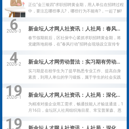
结果导向相统一，聚焦存量欠薪全面清零、新增欠薪
助各类公众号、小程序、网页网站、互联网群组、视
正位“金三银四”求职招聘黄金期，用人单位在招聘过程
动态清零目标，全链条发力、全周期监管、全方位整
频号及图文账号平台等发布招聘信息，或购买专业网
中，要注忘哪些事儿?，哪些行为不能有?，一起了解!
治。 会议要求，要全面开展拉网...
络招聘平台的注册账号或其衍生的子账号，发布招聘
用人单位依法亨有自主用人的权利。用人单位招用人
6
信息等。 （二）避坑指南 1.核验有关证照。按照《就
员，应当向劳动者提供平等的就业机会和公平的就业
新金坛人才网人社资讯：人社局：春风送岗暖人心 社保服务零距离
业促进法》《人力资源市场暂行条例》等法律法规规
条件。 用人单位可以通过下列途径自主招用人员：
2026-3
定，从事职业中介活动、网络招聘服务，应依法向人
1、委托公共就业服务机构或职业中介机构; 2、参加职
春节假期前后，区社保中心紧抓求职招聘黄金期，将
力资源社会保障行政部门申请行政许可；开展职业中
业招聘洽谈会; 3、委托报纸、广播、电视、互联网站
党建阵地前移，在“春风行动”招聘会现场设立宣传专
介活动，应当明示营业执...
等大众传播煤介发布招聘信息; 4、利用本企业场所、
区，把社保政策和经办服务“直通车”开到群众身边，精
4
企业网站等白有途径发布招聘信息; 5、其他合法途
准服务求职者与企业，用“零距离”的贴心服务，为稳就
新金坛人才网劳动普法：实习期有劳动关系吗？
径。 用人单位委托公共就业服务机构或职业中介机构
业、保民生注入社保温度。 党建引领聚合力 区社保中
2026-2
招用人员，或者参加招聘洽谈会时，应当供招用人员
心深刻把握当前社保工作的新形势、新要求，将政策
实习期是在校学生为了提早熟悉专业工作、提高自身
简章，并出示营业执照(副本)...
宣传作为联系服务群众、推动社保扩面的重要抓手，
素质，到用人单位的学习锻炼，属于学生的社会实践
组建政策宣讲党员服务队，聚焦养老保险参保缴费、
活动，不视为就业，未建立劳动关系。 不过，实习期
19
社保转移接续、工伤保险权益保障、退休办理、居民
间获得相应报酬的权利仍然受到法律保护。根据省、
新金坛人才网人社资讯：人社局：深化校地合作 赋能技能人才发展
服务“一卡通”等与群众切身利益密切相关的高频事项，
市关于调整最低工资标准的通知规定，企业支付给顶
2026-1
面向高校毕业生、退役军人、失业人员等重点群体进
岗实习学生的实习报酬和勤工助学学生的劳动报酬按
为精准对接企业用工需求，畅通技能人才输送通道，1
行答疑讲解，现场发放《企业职工基本养老保险参保
照小时计酬，并不得低于当地非全日制用工小时最低
月16日，金坛区人社局组织海目星、常宝普莱森、恩
指南》《灵活就业人员参保...
工资标准。目前，我市执行江苏省一类地区非全日制
捷新材料等22家五新产业重点企业，赴江苏省常州技
19
用工小时最低工资标准，为25元/小时。 ...
师学院开展2026届毕业生冬季校园专场招聘会，以实
新金坛人才网人社资讯：人社局：深化政企对接，赋能规范用工