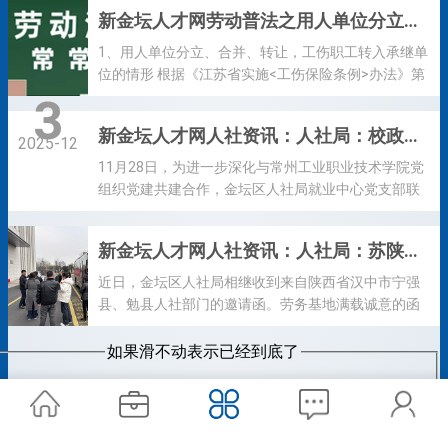
历、教育培训、职业资格、职称、评聘专业技术职
新金坛人才网劳动普法之用人单位分立、合并、转让或实行承包经营的，由谁承担工伤职工的工伤保险责任
账户有10万元资金入账的线索，但未用于工资支付，
务、年度工作(业绩)考核、入选重大人才工程、获得重
且无可靠资金来源兑付欠薪。我局当日向企业下发限
大奖项、重要社会兼职及违规违纪违法处理处分等材
1、用人单位分立、合并、转让，工伤职工转入承继单
期改正指令书，责令单位限期支付工资。 行刑衔接。
料。 1、如何知道自己档案是否完整? 档案管理服务机
位的情形 根据《江苏省实施<工伤保险条例>办法》第
针对企业存在...
构按规定做好，档案材料的整理、鉴别和归档工作。
三十五条第一款，用人单位分立、合并、转让，工伤
3
在流动人员申请办理转递接收等服务时，对缺少关键
职工转入承继单位的，承继单位应当承担原用人单位
新金坛人才网人社资讯：人社局：校政企党建共建聚合力 红色铸魂同心促就业
材料的，将一次性告知所缺材料及可能造成的影响并
的工伤保险责任，并到当地经办机构办理参加工伤保
2025-12
提示及时移交或补充相关材料。 2、怎样查询档案存
险或者变更工伤保险关系的手续。 2、用人单位分
11月28日，为进一步深化与常州工业职业技术学院党
在哪里? 可以登录全国人社政务服务平台
立、合并、转让，工伤职工不转入承继单位的情形 根
组织党建共建合作，金坛区人社局就业中心党支部联
(http://zwfw.mohrss...
据《江苏省实施<工伤保险条例>办法》第三十五条第
合同方威视科技江苏有限公司党支部、鹏辉能源常州
二款，用人单位分立、合并、转让，工伤职工不转入
动力锂电有限公司党支部及江苏健裕健康医疗器械有
新金坛人才网人社资讯：人社局：苏陕协作谱新篇 就业增收促共赢
承继单位的，按照工伤职工与用人单位解除或者终止
限公司党支部，走进常州工业职业技术学院，共同举
劳动关系时享受的有关待遇执行。 3、用人单位实行
办“红色铸魂・职引未来”2025年支部联建共建主题党
近日，金坛区人社局相继收到来自陕西省汉中市宁强
承包经营的情形 根据《工伤保险条例》第四...
日活动，将红色党性教育与就业育人深度融合，为校
县、勉县人社部门的邀请函。劳务基地满载诚意的函
政企三方协同发展注入新动能。 近年来，金坛区人社
件，既是对过往两地劳务协作成果的高度认可，更拉
局就业中心与常州工业职业技术学院始终坚持以党建
开了2026年苏陕劳务协作深化升级的序幕，为冬日里
如果滑不动表示已经到底了
为引领，深耕校地合作沃土，在党员教育联抓、就业
的跨区域合作注入阵阵暖意。 金坛与宁强、勉县的劳
服务联推、人才培养联动等领域持续发力，先后联合
务协作情缘，早已在多年的携手共进中结下深厚根
开展“党建+就业指导”进校园、“企业HR校园行”、访企
基。作为苏陕协作的重要纽带，三地始终紧扣“企业缺
拓岗“金坛城市开放...
工、群众缺岗”的核心痛点，以“春风行动”“就业援助月”